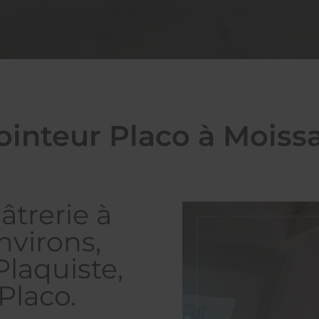
ointeur Placo à Moiss
âtrerie à
nvirons,
Plaquiste,
Placo.