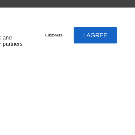
I AGREE
Customize
c and
r partners