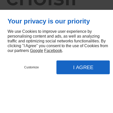
un
Your privacy is our priority
We use Cookies to improve user experience by
plaquiste
personalising content and ads, as well as analyzing
traffic and optimizing social networks functionalities. By
clicking "I Agree" you consent to the use of Cookies from
our partners
Google
Facebook
.
?
I AGREE
Customize
Devis
Menu
Appel
Plan
Accueil
Pour choisir
un bon plaquiste
à Montauban, il est
recommandé de vérifier l'expérience et le savoir-faire
Nos prestations
du professionnel.
Faux Plafond